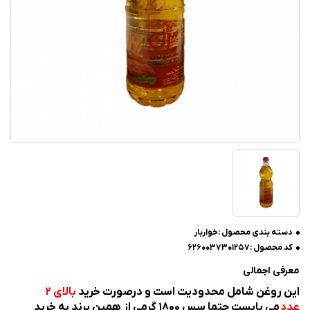
دسته بندی محصول :
خواربار
کد محصول :
6260037301257
معرفی اجمالی
این روغن شامل محدودیت است و درصورت خرید
بالای 2
عدد
می بایست حتما سس 1800 گرمی از همین برند به خرید