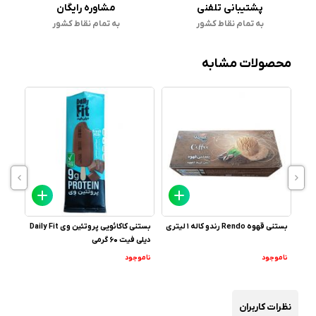
پشتیبانی تلفنی
مشاوره رایگان
به تمام نقاط کشور
به تمام نقاط کشور
محصولات مشابه
بستنی زعفرانی BRIMOND بریموند 120
بستنی قهوه Rendo رندو کاله 1 لیتری
بستنی کاکائویی پروتئین وی Daily Fit
چیزکیک
دیلی فیت 60 گرمی
ناموجود
ناموجود
نامو
نظرات کاربران