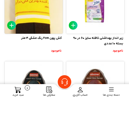
زیر انداز بهداشتی تافته سایز 60 در 90
کش پهن 2cm رنگ مشکی 4 متر
بسته 10 عددی
ناموجود
ناموجود
0
دسته بندی ها
حساب کاربری
سفارش ها
سبد خرید
واکس اسفنجی فوری SHOW قهوه ای
واکس اسفنجی فوری SHOW مشکی