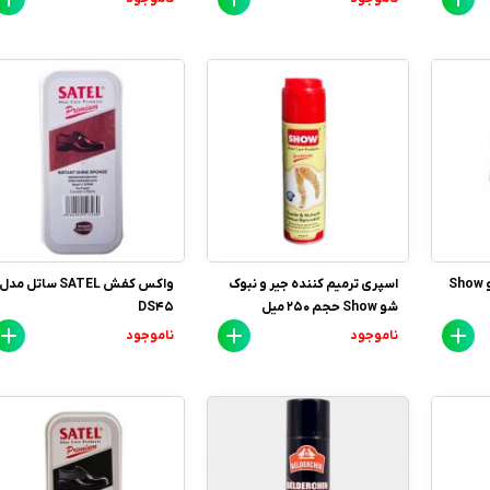
واکس قهوه ای فوری شو Show
اسپری ترمیم کننده جیر و نبوک
واکس کفش SATEL ساتل مدل
شو Show حجم 250 میل
DS45
ناموجود
ناموجود