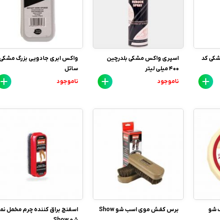
شکی کد
اسپری واکس مشکی بلدرچین
واکس ابری جادویی بزرگ مشکی
400 میلی لیتر
ساتل
ناموجود
ناموجود
 شو
برس کفش موی اسب شو Show
اسفنج براق کننده چرم مخمل نما
شو Show