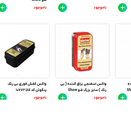
ناموجود
ناموجود
ه
واکس اسفنجی براق کننده ( بی
واکس کفش فوری بی رنگ
رنگ ) سایز بزرگ شو Show
پنگوئن کد کالا 10772
ناموجود
ناموجود