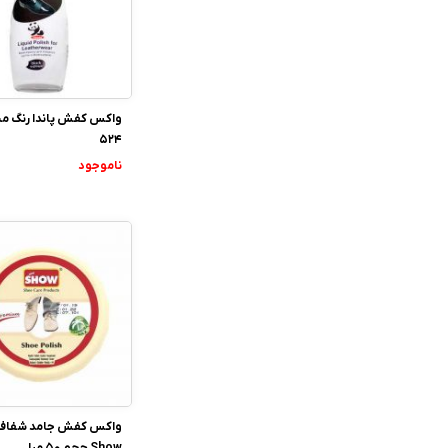
واکس کفش پاندا رنگ م
524
ناموجود
واکس کفش جامد شفاف
Show حجم 50 میل