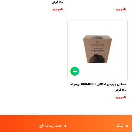
120 گرمی
ناموجود
ناموجود
بستنی چیپس شکلاتی BRIMOND بریموند
120 گرمی
ناموجود
بلاگ
چند رسانه ای