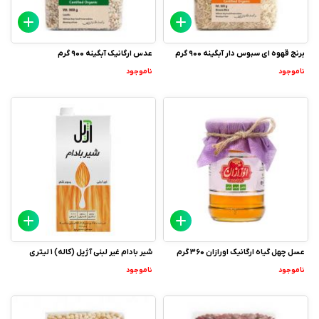
برنج قهوه ای سبوس دار آبگینه 900 گرم
عدس ارگانیک آبگینه 900 گرم
ناموجود
ناموجود
عسل چهل گیاه ارگانیک اورازان 360 گرم
شیر بادام غیر لبنی آژیل (کاله) 1 لیتری
ناموجود
ناموجود