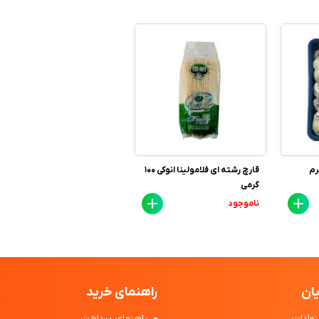
قارچ رشته ای فلامولینا انوکی 100
گرمی
ناموجود
ان
راهنمای خرید
هادات
راهنمای پرداخت