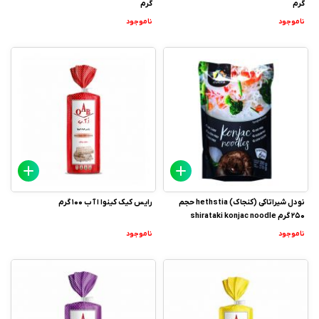
گرم
گرم
ناموجود
ناموجود
نودل شیراتاکی (کنجاک) hethstia حجم
رایس کیک کینوا ا آ ب 100 گرم
250 گرم shirataki konjac noodle
ناموجود
ناموجود