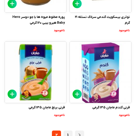
نوتری بیسکویت گندمی سرلاک نستله 21
پوره مخلوط میوه ها با جو دوسر Hero
گرم
Baby هیرو بیبی 120 گرمی
ناموجود
ناموجود
فرنی گندم ماجان 135 گرمی
فرنی برنج ماجان 135 گرمی
ناموجود
ناموجود
2
1