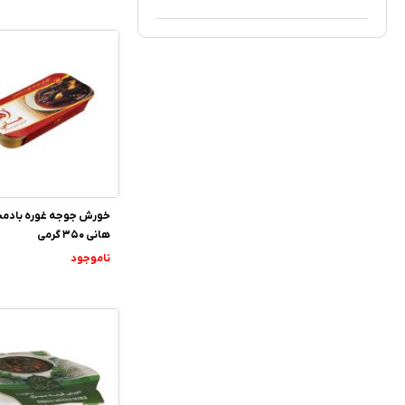
خورش جوجه غوره بادم
هانی 350 گرمی
ناموجود