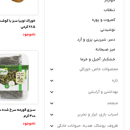
خواربار
تنقلات
کمپوت و پوره
خوراک لوبیا سبز با گوش
285 گرمی
نوشیدنی
ناموجود
دسر، شیرینی پزی و آرد
میز صبحانه
خشکبار، آجیل و خرما
محصولات خاص خوراکی
تازه
بهداشتی و آرایشی
منجمد
سبزی قورمه سرخ شده س
اسباب بازی، ابزار و تحریر
400 گرم
ناموجود
ظروف، پوشاک، هدیه، حیوانات خانگی