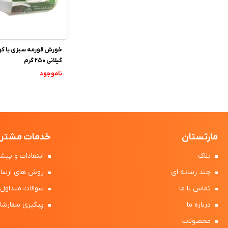
خورش قورمه سبزی با 
گیلانی 250 گرم
ناموجود
مارتستان
خدمات مشتری
بلاگ
انتقادات و پیشن
چند رسانه ای
روش های ارسال
تماس با ما
سوالات متداول
درباره ما
پیگیری سفارشا
محصولات