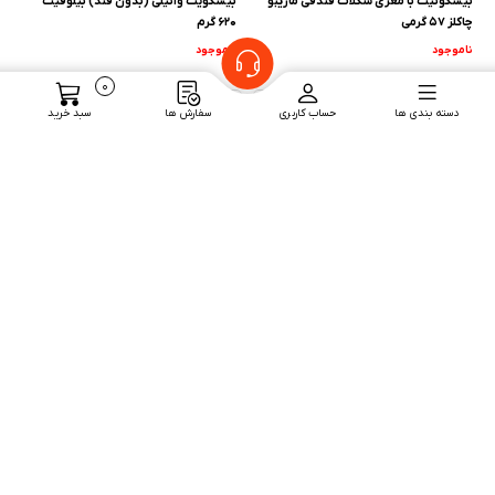
بیسکوئیت با مغزی شکلات فندقی ماریبو
بیسکویت وانیلی (بدون قند) بیلوفیت
چاکلز 57 گرمی
620 گرم
ناموجود
ناموجود
0
دسته بندی ها
حساب کاربری
سفارش ها
سبد خرید
کرم کنجدی (بدون شکر) بیلوفیت 200 گرم
کرم کاکائو فندقی (بدون شکر) بیلوفیت
200 گرم
ناموجود
ناموجود