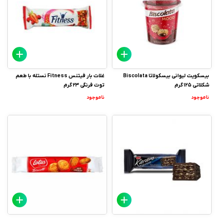
بیسکویت لیوانی بیسکولاتا Biscolata
غلات بار فیتنس Fitness نستله با طعم
شکلاتی 125 گرم
توت فرنگی 23 گرم
ناموجود
ناموجود