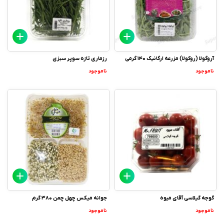
آروگولا (روکولا) مزرعه ارگانیک 140 گرمی
رزماری تازه سوپر سبزی
ناموجود
ناموجود
گوجه گیلاسی آقای میوه
جوانه میکس چهل چمن 380 گرم
ناموجود
ناموجود