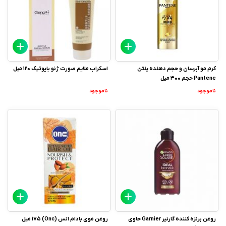
کرم مو آبرسان و حجم دهنده پنتن
اسکراب ملایم صورت ژنو بایوتیک 120 میل
Pantene حجم 300 میل
ناموجود
ناموجود
روغن برنزه کننده گارنیر Garnier حاوی
روغن موی بادام انس (Onc) 175 میل