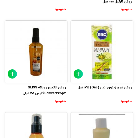
روغن نارگیل 200 میل
ناموجود
ناموجود
روغن موی زیتون انس (Onc) 175 میل
روغن الکسیر روزانه GLISS
Schwarzkopf گلیس 75 میلی
ناموجود
ناموجود