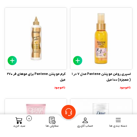
اسپری روغن مو پنتن Pantene مدل 7 در 1
کرم مو پنتن Pantene برای موهای فر 270
( معجزه) 100 میل
میل
ناموجود
ناموجود
0
دسته بندی ها
حساب کاربری
سفارش ها
سبد خرید