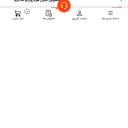
2
مخصوص آقایان هیدرودرم 150 گرم
ناموجود
ناموجود
0
دسته بندی ها
حساب کاربری
سفارش ها
سبد خرید
اکسیدان کراتینه پرستیژ با عصاره نعناع
زلفی حنا زیبا 10 گرم
150 میلی لیتر
ناموجود
ناموجود