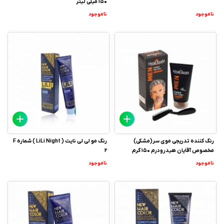
150 میلی لیتر
ناموجود
ناموجود
رنگ کننده تدریجی موی سر(مشکی)
رنگ مو لی لی نایت ( LiLi Night ) شماره F
مخصوص آقایان هیدرودرم 150 گرم
2
ناموجود
ناموجود