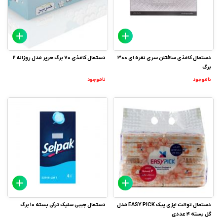
دستمال کاغذی سافتلن سری نقره ای 300
دستمال کاغذی 70 برگ حریر مدل روزانه 2
برگ
ناموجود
ناموجود
دستمال توالت ایزی پیک EASY PICK مدل
دستمال جیبی سلپک ترکی بسته 10 برگ
گل بسته 4 عددی