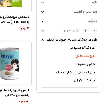
تازه
بهداشتی و آرایشی
دستکش حیوانات ترو تا
منجمد
(True Touch) کد 894
ناموجود
اسباب بازی، ابزار و تحریر
ظروف، پوشاک، هدیه، حیوانات خانگی
ظروف آلومینیومی
حیوانات خانگی
کادو و هدیه
ظروف خانگی یا یکبار مصرف
پوشاک و خرازی
کنسرو غذای توله سگ نو
با طعم مرغ 425 گرم
ناموجود