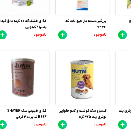
چ
پرزگیر دسته دار حیوانات کد
غذای خشک آماده گربه بالغ فیدار
7474
پاتیرا 2 کیلویی
ناموجود
ناموجود
تری پت
کنسرو سگ گوشت و کدو حلوایی
غذای طبیعی سگ SHAYER
نوتری پت 425 گرم
BEEF شایر 400 گرمی
ناموجود
ناموجود