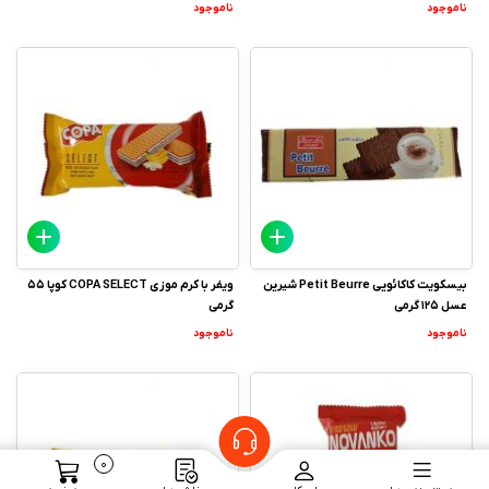
ناموجود
ناموجود
بیسکویت کاکائویی Petit Beurre شیرین
ویفر با کرم موزی COPA SELECT کوپا 55
عسل 125 گرمی
گرمی
ناموجود
ناموجود
0