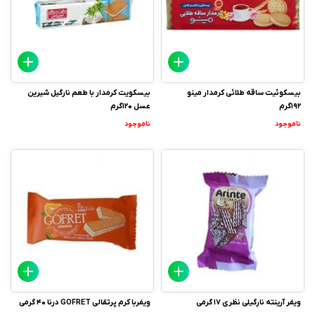
بیسکوئیت ساقه طلائی کرمدار مینو
بیسکویت کرمدار با طعم نارگیل شیرین
192گرم
عسل 120گرم
ناموجود
ناموجود
ویفر آرینته نارگیلی نظری 17 گرمی
ویفربا کرم پرتقالی GOFRET درنا 40 گرمی