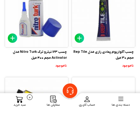
چسب آکواریوم پمادی رازی مدل Rep Tile
چسب 123 نیترو ترک Nitro Turk مدل
حجم 30 میل
Activator حجم 400 میل
ناموجود
ناموجود
0
دسته بندی ها
حساب کاربری
سفارش ها
سبد خرید