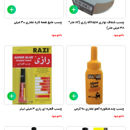
چسب شفاف نواری alltape رازی (82 متر*
چسب مایع همه کاره غفاری 30 میلی
48 میلی متر)
ناموجود
ناموجود
چسب چندمنظوره آهو غفاری 90 گرمی
چسب قطره ای رازی 3 میلی لیتر
ناموجود
ناموجود