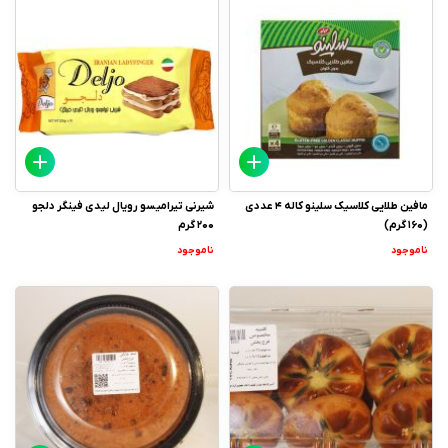
مافین طلایی کلاسیک سلینو کاله 4 عددی
شیرنی تیرامیسو رویال لیدی فینگر دلجو
(160 گرم)
200 گرم
ناموجود
ناموجود