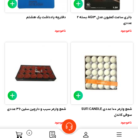
باتری ساعت کملیون مدل AG13 بسته 2
دفترچه یادداشت یک هشتم
عددی
ناموجود
ناموجود
شمع وارمر 100 عددی SUFI CANDLE
شمع وارمر سیب و دارچین سلین 36 عددی
سوفی کاندل
ناموجود
ناموجود
0