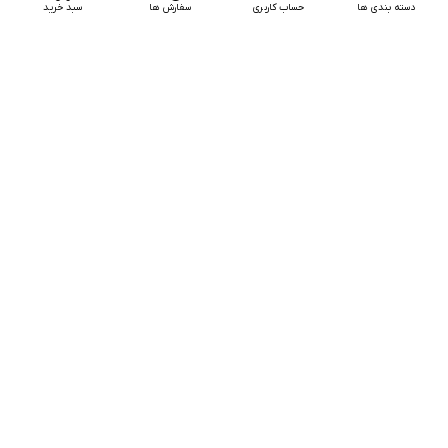
دسته بندی ها
حساب کاربری
سفارش ها
سبد خرید
نوار درزگیر KIA پروفیل آب بندی 4970
غلط گیر نواری AODEMEI اودمی
سانتی متری
ناموجود
ناموجود