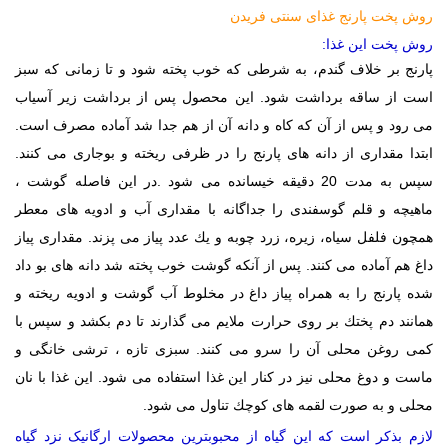
روش پخت پارنج غذای سنتی فریدن
روش پخت این غذا
:
پارنج بر خلاف گندم، به شرطی که خوب پخته شود و تا زمانی که سبز
است از ساقه برداشت شود. این محصول پس از برداشت زیر آسیاب
می رود و پس از آن كه كاه و دانه آن از هم جدا شد آماده مصرف است.
ابتدا مقداری از دانه های پارنج را در ظرفی ریخته و بوجاری می كنند.
سپس به مدت 20 دقیقه خیسانده می شود
.
در این فاصله گوشت ،
ماهیچه و قلم گوسفندی را جداگانه با مقداری آب و ادویه های معطر
همچون فلفل سیاه، زیره، زرد چوبه و یك عدد پیاز می پزند. مقداری پیاز
داغ هم آماده می كنند. پس از آنكه گوشت خوب پخته شد دانه های بو داد
شده پارنج را به همراه پیاز داغ در مخلوط آب گوشت و ادویه ریخته و
همانند دم پختك بر روی حرارت ملایم می گذارند تا دم بكشد و سپس با
كمی روغن محلی آن را سرو می كنند. سبزی تازه ، ترشی خانگی و
ماست و دوغ محلی نیز در كنار این غذا استفاده می شود. این غذا با نان
محلی و به صورت لقمه های كوچك تناول می شود
.
لازم بذکر است که این گیاه از محبوبترین محصولات ارگانیک نزد گیاه