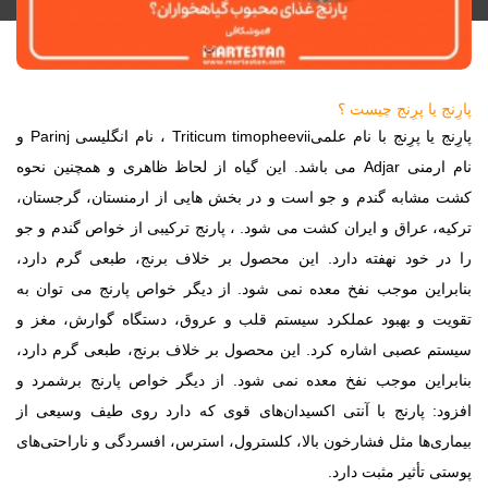
پارِنج یا پرِنج چیست ؟
پارِنج یا پرِنج با نام علمی
Triticum timopheevii
، نام انگلیسی
Parinj
و
نام ارمنی
Adjar
می باشد. این گیاه از لحاظ ظاهری و همچنین نحوه
کشت مشابه گندم و جو است و در بخش هایی از ارمنستان، گرجستان،
ترکیه، عراق و ایران کشت می شود. ، پارنج ترکیبی از خواص گندم و جو
را در خود نهفته دارد. این محصول بر خلاف برنج، طبعی گرم دارد،
بنابراین موجب نفخ معده نمی شود. از دیگر خواص پارنج می توان به
تقویت و بهبود عملکرد سیستم قلب و عروق، دستگاه گوارش، مغز و
سیستم عصبی اشاره کرد. این محصول بر خلاف برنج، طبعی گرم دارد،
بنابراین موجب نفخ معده نمی شود. از دیگر خواص پارنج برشمرد و
افزود: پارنج با آنتی ‌اکسیدان‌های قوی که دارد روی طیف وسیعی از
بیماری‌ها مثل فشارخون بالا، کلسترول، استرس، افسردگی و ناراحتی‌های
پوستی تأثیر مثبت دارد
.