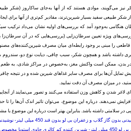
کر نیز می‌گویند، موادی هستند که از آنها به‌جای ساکاروز (شکر طب
شکر طبیعی سفید بسیار شیرین‌ترند، مقادیر کم‌تری از آنها برای ایج
ان هنگامی به‌وجود آمد که بررسی‌های اولیه نشان می‌داد ترکیب س
بررسی‌های ویژه تعیین سرطان‌زایی (بررسی‌هایی که در آن سرطان‌زا
یل قاطعی را مبنی بر وجود رابطه‌ای میان مصرف شیرین‌کننده‌های مصنوع
ی داشته باشد و همچون شکر، سبب چاقی، دیابت نوع دو، سندروم متاب
ر بدن، ممکن است واکنش مغز، به‌خصوص در مراکز شادی، به طعم شیری
مایل آن‌ها برای مصرف سایر غذاهای شیرین شده و در نتیجه چاقی را 
ستید، در میزان مصرف آن دقت نمایید.
 لاغر شدن و کاهش وزن استفاده می‌کنند و تصور می‌نمایند از آنجایی
یش نمی‌دهند. درباره این موضوع، می‌توان تاثیر اندک آن‌ها را تا حد
 در سلامتی داشته باشد. بنابراین بهتر است درباره این موضوع با مشا
نی بدون گاز گلاب و زعفران بی لو بدون قند 450 میلی لیتر
-
یلی لیتر
-
شیرین کننده کم کالری حاوی استویا مخصوص نوشیدن