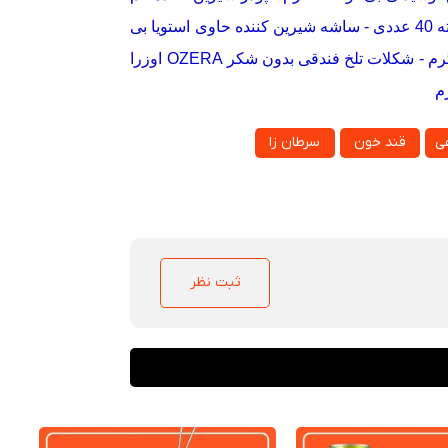
دی
-
ساشه شیرین کننده حاوی استویا بی
-
شکلات تلخ فندقی بدون شکر OZERA اوزرا
ی
قند خون
سرطان زا
ثبت نظر