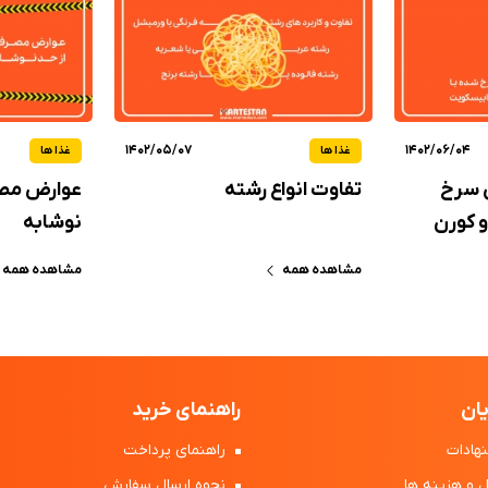
1402/05/07
1402/06/04
غذا ها
غذا ها
ی سرخ
تفاوت انواع رشته
عوارض مصر
و کورن
نوشابه
مشاهده همه
مشاهده همه
ان
راهنمای خرید
هادات
راهنمای پرداخت
 و هزینه ها
نحوه ارسال سفارش