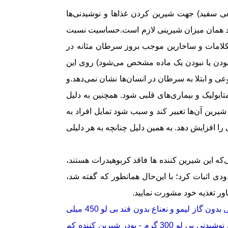
یعی سفید) جهت شیرین کردن غذاها و نوشیدنی‌ها
اد همان میزان شیرینی لازم است
.
حساسیت نسبت
یکلامات و ساخارین موجب بروز سرطان مثانه در
 بودن یا نبودن یک ماده مشخص می‌شود) روی این
ی و ابتلا به سرطان در انسان‌ها نشان نمی‌دهد
.
و
ولیک و بیماری‌های قلبی شود. همچنین به دلیل
ن آن‌ها تغییر کند و سبب شود تمایل افراد به
افزایش دهد. به همین دلیل چنانچه به هر دلیلی
‌که این شیرین کننده ها فاقد کربوهیدرات هستند،
ودی اثبات کرد؛ با این‌حال همانطور که گفته شد،
ور تغذیه خود مشورت نمایید.
نوشیدنی بدون گاز لیمو و نعناع بدون قند بی لو 450 میلی
ی بی لو 300 گرم
-
پودر شیرین کننده کم