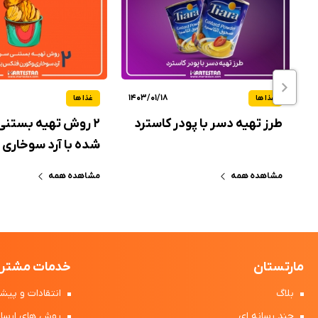
1403/01/18
1
غذا ها
غذا ها
طرز تهیه دسر با پودر کاسترد
۲ روش تهیه بستن
شده با آرد سوخاری 
فلکس یا بیسکویت
مشاهده همه
مشاهده همه
مارتستان
خدمات مشتری
بلاگ
انتقادات و پیشن
چند رسانه ای
روش های ارسال