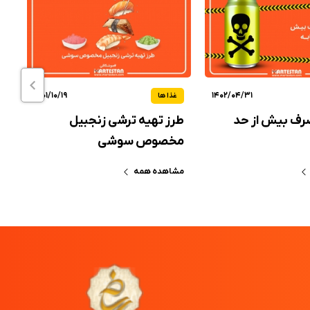
1401/10/19
1402/04/31
غذا ها
ف بیش از حد
طرز تهیه ترشی زنجبیل
طر
مخصوص سوشی
ک
مشاهده همه
مش