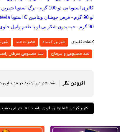
کالری استویا بی لو 100 گرم
-
برگ استویا شیرین کنند
لو 90 گرم
-
قرص جوشان ویتامین C استویا Stevia بسته 14 عددی
90 گرم
-
حبه بدون شکر بی لو با طعم وانیل حاوی استویا
کلمات کلیدی
شیرین کننده
مضرات قند
شیری
قند مصنوعی و سرطان
قند مصنوعی سرطان زاس
شما هم می توانید در مورد این 
افزودن نظر
کاربر گرامی شما اولین فردی باشید که نظر می دهید.